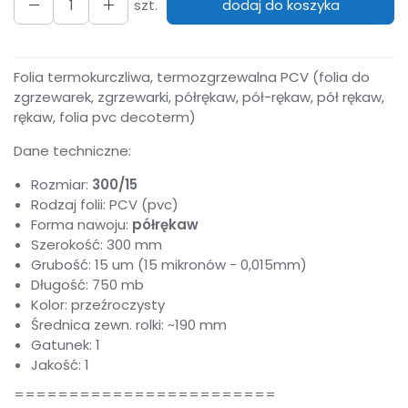
szt.
dodaj do koszyka
Folia termokurczliwa, termozgrzewalna PCV (folia do
zgrzewarek, zgrzewarki, półrękaw, pół-rękaw, pół rękaw,
rękaw, folia pvc decoterm)
Dane techniczne:
Rozmiar:
300/15
Rodzaj folii: PCV (pvc)
Forma nawoju:
półrękaw
Szerokość: 300 mm
Grubość: 15 um (15 mikronów - 0,015mm)
Długość: 750 mb
Kolor: przeźroczysty
Średnica zewn. rolki: ~190 mm
Gatunek: 1
Jakość: 1
========================